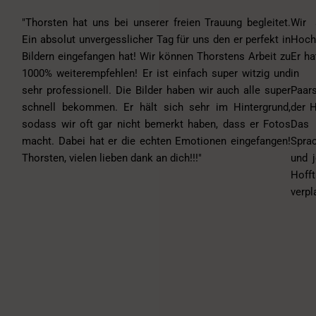
"Thorsten hat uns bei unserer freien Trauung begleitet.
Wir 
Ein absolut unvergesslicher Tag für uns den er perfekt in
Hochz
Bildern eingefangen hat! Wir können Thorstens Arbeit zu
Er ha
1000% weiterempfehlen! Er ist einfach super witzig und
in d
sehr professionell. Die Bilder haben wir auch alle super
Paar
schnell bekommen. Er hält sich sehr im Hintergrund,
der H
sodass wir oft gar nicht bemerkt haben, dass er Fotos
Das 
macht. Dabei hat er die echten Emotionen eingefangen!
Spra
Thorsten, vielen lieben dank an dich!!!"
und j
Hoff
verpl