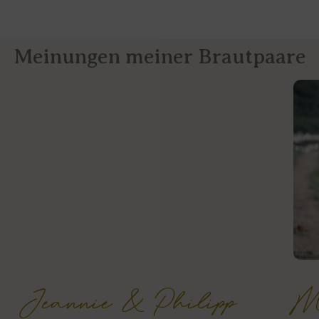
Meinungen meiner Brautpaare
Jeannie & Philipp
M